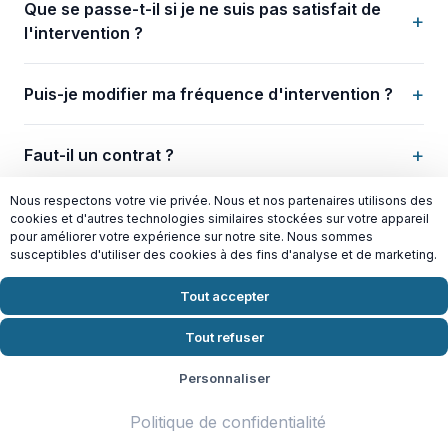
Que se passe-t-il si je ne suis pas satisfait de
+
l'intervention ?
+
Puis-je modifier ma fréquence d'intervention ?
+
Faut-il un contrat ?
Nous respectons votre vie privée. Nous et nos partenaires utilisons des
Quand puis-je commencer une prestation de
cookies et d'autres technologies similaires stockées sur votre appareil
+
pour améliorer votre expérience sur notre site. Nous sommes
ménage à Garges-lès-Gonesse ?
susceptibles d'utiliser des cookies à des fins d'analyse et de marketing.
Tout accepter
Tout refuser
Demander votre devis gratuit
Personnaliser
Prêt à reprendre du temps pour vous ? Contactez
Politique de confidentialité
Domiceo dès aujourd'hui pour un devis gratuit et