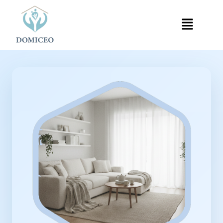
Panneau de gestion des cookies
Accueil
Ménage à Domicile
›
›
Ménage à Garges-lès-Gonesse