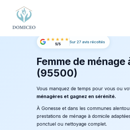
Panneau de gestion des cookies
Accueil
Ménage à Domicile
Ménage à Goness
›
›
★★★★★
Sur 27 avis récoltés
5/5
Femme de ménage 
(95500)
Vous manquez de temps pour vous ou vot
ménagères et gagnez en sérénité.
À Gonesse et dans les communes alentou
prestations de ménage à domicile adaptées
ponctuel ou nettoyage complet.