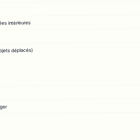
ées intérieures
bjets déplacés)
ger