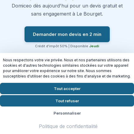
Domiceo dès aujourd'hui pour un devis gratuit et
sans engagement à Le Bourget.
Demander mon devis en 2 min
Crédit d'impôt 50% | Disponible
Jeudi
Nous respectons votre vie privée. Nous et nos partenaires utilisons des
cookies et d'autres technologies similaires stockées sur votre appareil
pour améliorer votre expérience sur notre site. Nous sommes
Connectez-vous aussi à nos
susceptibles d'utiliser des cookies à des fins d'analyse et de marketing.
autres services
Tout accepter
Tout refuser
Personnaliser
Politique de confidentialité
Repassage à
Nettoyage de fin de
domicile à Le
chantier à Le