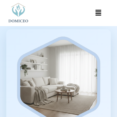
Panneau de gestion des cookies
Accueil
Ménage à Domicile
Ménage à Le Bourget
›
›