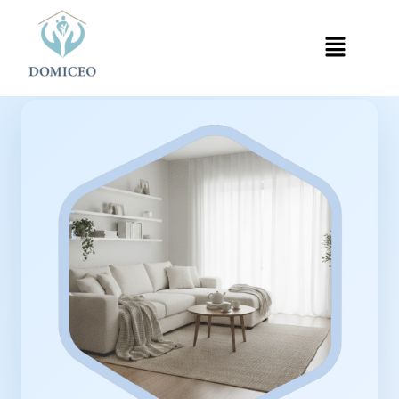
Panneau de gestion des cookies
Accueil
Ménage à Domicile
Ménage à Bobigny
›
›