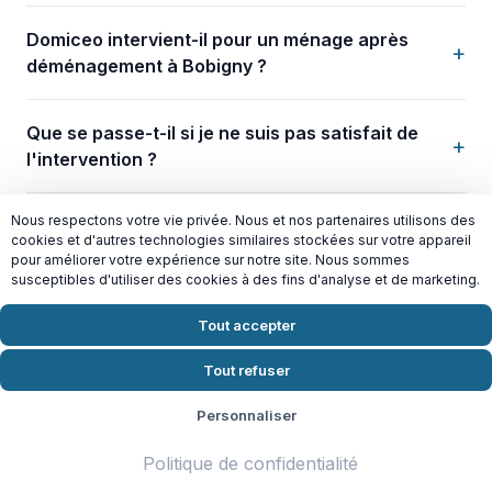
Domiceo intervient-il pour un ménage après
+
déménagement à Bobigny ?
Que se passe-t-il si je ne suis pas satisfait de
+
l'intervention ?
Nous respectons votre vie privée. Nous et nos partenaires utilisons des
+
Puis-je modifier ma fréquence d'intervention ?
cookies et d'autres technologies similaires stockées sur votre appareil
pour améliorer votre expérience sur notre site. Nous sommes
susceptibles d'utiliser des cookies à des fins d'analyse et de marketing.
+
Faut-il un contrat ?
Tout accepter
Quand puis-je commencer une prestation de
+
Tout refuser
ménage à Bobigny ?
Personnaliser
Politique de confidentialité