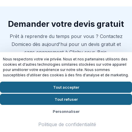
Demander votre devis gratuit
Prêt à reprendre du temps pour vous ? Contactez
Domiceo dès aujourd'hui pour un devis gratuit et
sans engagement à Clichy-sous-Bois.
Nous respectons votre vie privée. Nous et nos partenaires utilisons des
cookies et d'autres technologies similaires stockées sur votre appareil
pour améliorer votre expérience sur notre site. Nous sommes
Demander mon devis en 2 min
susceptibles d'utiliser des cookies à des fins d'analyse et de marketing.
Crédit d'impôt 50% | Disponible
Jeudi
Tout accepter
Tout refuser
Personnaliser
Connectez-vous aussi à nos
autres services
Politique de confidentialité