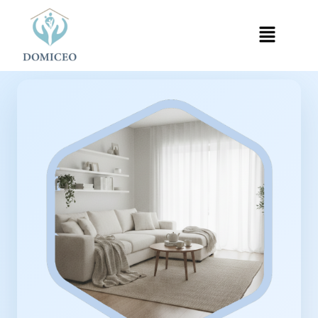
Panneau de gestion des cookies
Accueil
Ménage à Domicile
Ménage à Clichy-sous-Bois
›
›