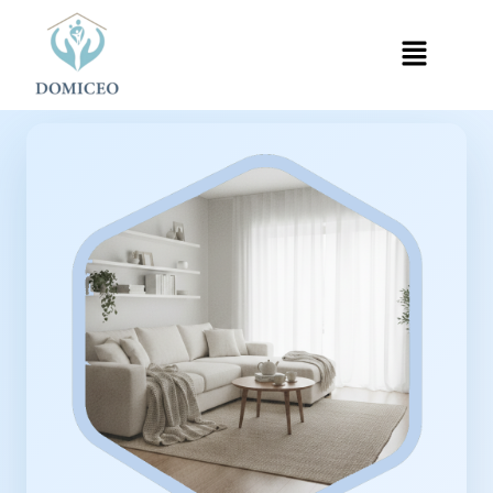
Panneau de gestion des cookies
Accueil
Ménage à Domicile
Ménage à Neuilly-Plaisance
›
›