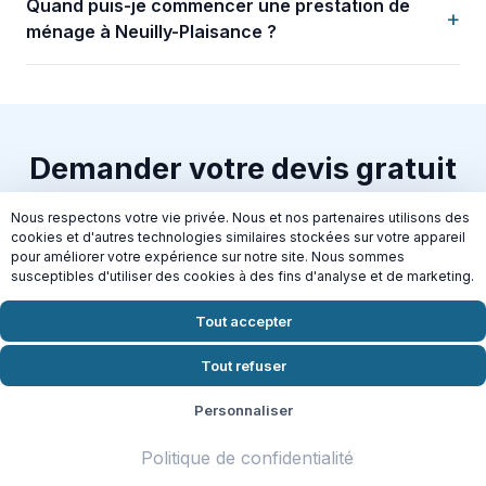
Quand puis-je commencer une prestation de
+
ménage à Neuilly-Plaisance ?
Demander votre devis gratuit
Prêt à reprendre du temps pour vous ? Contactez
Nous respectons votre vie privée. Nous et nos partenaires utilisons des
cookies et d'autres technologies similaires stockées sur votre appareil
Domiceo dès aujourd'hui pour un devis gratuit et
pour améliorer votre expérience sur notre site. Nous sommes
sans engagement à Neuilly-Plaisance.
susceptibles d'utiliser des cookies à des fins d'analyse et de marketing.
Tout accepter
Demander mon devis en 2 min
Tout refuser
Crédit d'impôt 50% | Disponible
Jeudi
Personnaliser
Politique de confidentialité