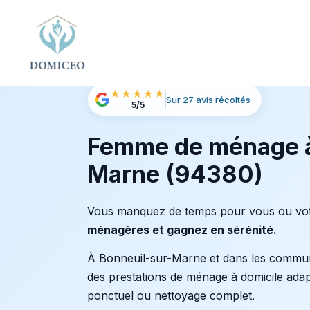
Panneau de gestion des cookies
Accueil
Ménage à Domicile
Ménage à Bonneui
›
›
★★★★★
Sur 27 avis récoltés
5/5
Femme de ménage à
Marne (94380)
Vous manquez de temps pour vous ou vot
ménagères et gagnez en sérénité.
À Bonneuil-sur-Marne et dans les commu
des prestations de ménage à domicile adap
ponctuel ou nettoyage complet.