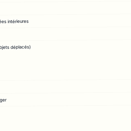
ées intérieures
bjets déplacés)
ger