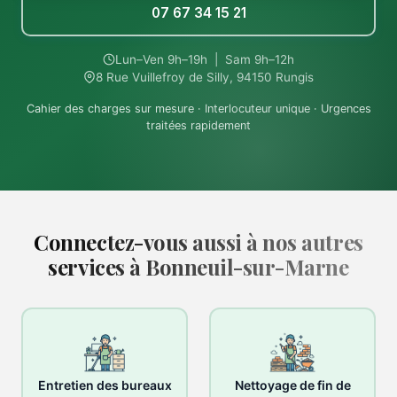
07 67 34 15 21
Lun–Ven 9h–19h | Sam 9h–12h
8 Rue Vuillefroy de Silly, 94150 Rungis
Cahier des charges sur mesure · Interlocuteur unique · Urgences
traitées rapidement
Connectez-vous aussi à nos autres
services à Bonneuil-sur-Marne
Entretien des bureaux
Nettoyage de fin de