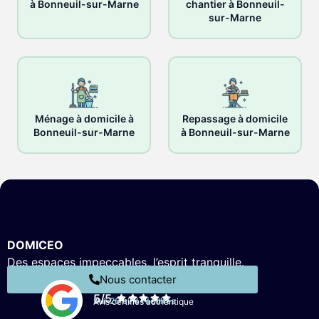
à Bonneuil-sur-Marne
chantier à Bonneuil-
sur-Marne
Ménage à domicile à
Repassage à domicile
Bonneuil-sur-Marne
à Bonneuil-sur-Marne
DOMICEO
Des espaces impeccables, l’esprit tranquille.
Nous contacter
5/5
Sur 26 avis récoltés
Avis certifiés authentique