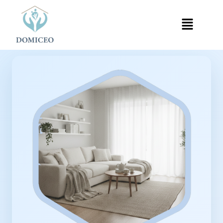
Panneau de gestion des cookies
Accueil
Ménage à Domicile
Ménage à Sucy-en-Brie
›
›