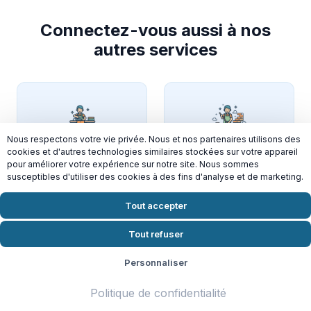
Connectez-vous aussi à nos
autres services
Nous respectons votre vie privée. Nous et nos partenaires utilisons des
Repassage à
Nettoyage de fin de
cookies et d'autres technologies similaires stockées sur votre appareil
domicile à Limeil-
chantier à Limeil-
pour améliorer votre expérience sur notre site. Nous sommes
Brévannes
Brévannes
susceptibles d'utiliser des cookies à des fins d'analyse et de marketing.
Tout accepter
Tout refuser
Personnaliser
Entretien des
Nettoyage des
bureaux à Limeil-
parties communes à
Politique de confidentialité
Brévannes
Limeil-Brévannes