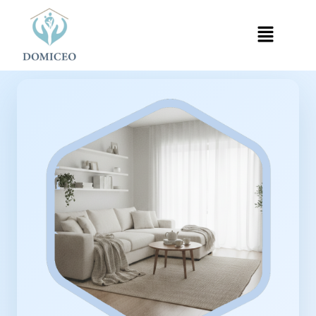
Panneau de gestion des cookies
Accueil
Ménage à Domicile
Ménage à Limeil-Brévannes
›
›