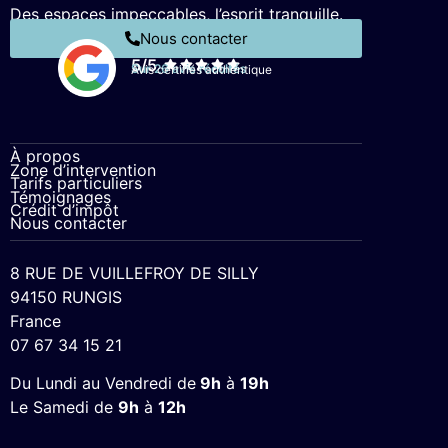
Des espaces impeccables, l’esprit tranquille.
Nous contacter
5/5
Sur 26 avis récoltés
Avis certifiés authentique
À propos
Zone d’intervention
Tarifs particuliers
Témoignages
Crédit d’impôt
Nous contacter
8 RUE DE VUILLEFROY DE SILLY
94150 RUNGIS
France
07 67 34 15 21
Du Lundi au Vendredi de
9h
à
19h
Le Samedi de
9h
à
12h