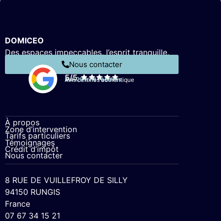
DOMICEO
Des espaces impeccables, l’esprit tranquille.
Nous contacter
5/5
Sur 26 avis récoltés
Avis certifiés authentique
À propos
Zone d’intervention
Tarifs particuliers
Témoignages
Crédit d’impôt
Nous contacter
8 RUE DE VUILLEFROY DE SILLY
94150 RUNGIS
France
07 67 34 15 21