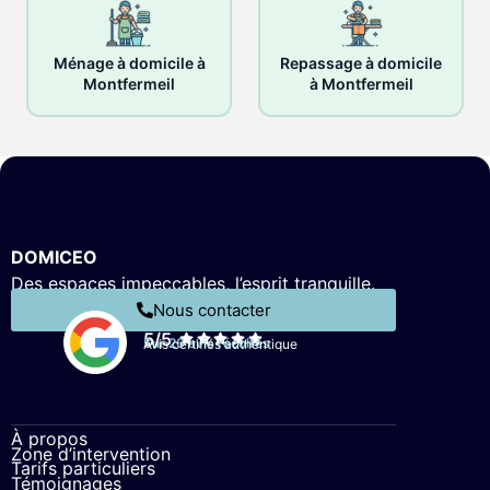
Ménage à domicile à
Repassage à domicile
Montfermeil
à Montfermeil
DOMICEO
Des espaces impeccables, l’esprit tranquille.
Nous contacter
5/5
Sur 26 avis récoltés
Avis certifiés authentique
À propos
Zone d’intervention
Tarifs particuliers
Témoignages