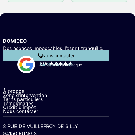
DOMICEO
Des espaces impeccables, l’esprit tranquille.
Nous contacter
5/5
Sur 26 avis récoltés
Avis certifiés authentique
À propos
Zone d’intervention
Tarifs particuliers
Témoignages
Crédit d’impôt
Nous contacter
8 RUE DE VUILLEFROY DE SILLY
94150 RUNGIS