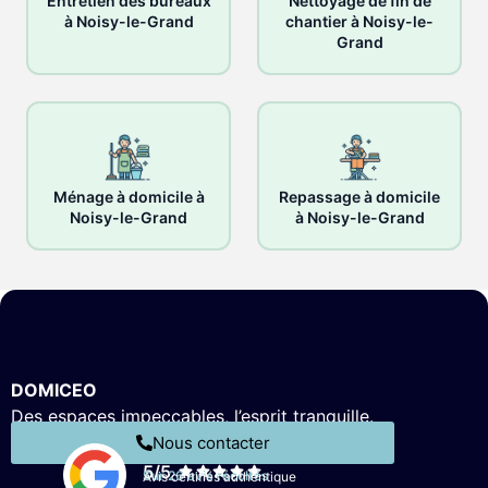
Entretien des bureaux
Nettoyage de fin de
à Noisy-le-Grand
chantier à Noisy-le-
Grand
Ménage à domicile à
Repassage à domicile
Noisy-le-Grand
à Noisy-le-Grand
DOMICEO
Des espaces impeccables, l’esprit tranquille.
Nous contacter
5/5
Sur 26 avis récoltés
Avis certifiés authentique