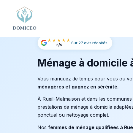
Panneau de gestion des cookies
Accueil
Ménage à Domicile
Ménage à Rueil-M
›
›
★★★★★
Sur 27 avis récoltés
5/5
Ménage à domicile 
Vous manquez de temps pour vous ou vot
ménagères et gagnez en sérénité.
À Rueil-Malmaison et dans les communes
prestations de ménage à domicile adaptées
ponctuel ou nettoyage complet.
Nos
femmes de ménage qualifiées à Rue