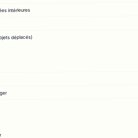
ées intérieures
bjets déplacés)
ger
e