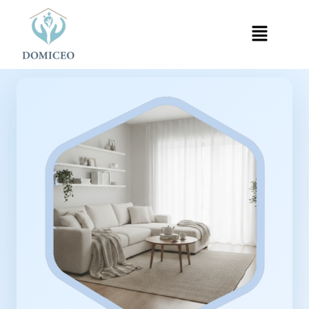
Panneau de gestion des cookies
Accueil
Ménage à Domicile
Ménage à Suresnes
›
›