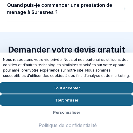
Quand puis-je commencer une prestation de
+
ménage à Suresnes ?
Demander votre devis gratuit
Nous respectons votre vie privée. Nous et nos partenaires utilisons des
Prêt à reprendre du temps pour vous ? Contactez
cookies et d'autres technologies similaires stockées sur votre appareil
Domiceo dès aujourd'hui pour un devis gratuit et
pour améliorer votre expérience sur notre site. Nous sommes
susceptibles d'utiliser des cookies à des fins d'analyse et de marketing.
sans engagement à Suresnes.
Tout accepter
Demander mon devis en 2 min
Tout refuser
Crédit d'impôt 50% | Disponible
Mardi
Personnaliser
Politique de confidentialité