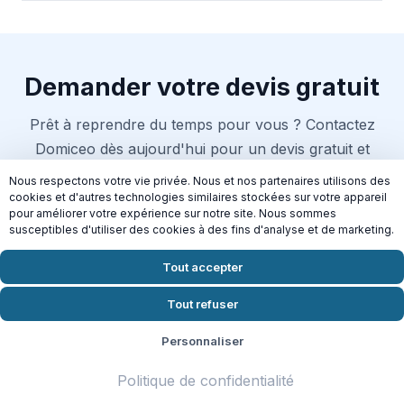
Demander votre devis gratuit
Prêt à reprendre du temps pour vous ? Contactez
Domiceo dès aujourd'hui pour un devis gratuit et
sans engagement à Vaucresson.
Nous respectons votre vie privée. Nous et nos partenaires utilisons des
cookies et d'autres technologies similaires stockées sur votre appareil
pour améliorer votre expérience sur notre site. Nous sommes
susceptibles d'utiliser des cookies à des fins d'analyse et de marketing.
Demander mon devis en 2 min
Tout accepter
Crédit d'impôt 50% | Disponible
Jeudi
Tout refuser
Personnaliser
Connectez-vous aussi à nos
Politique de confidentialité
autres services