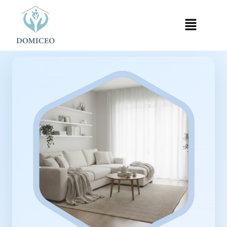
Panneau de gestion des cookies
Accueil
Ménage à Domicile
Ménage à Vaucresson
›
›