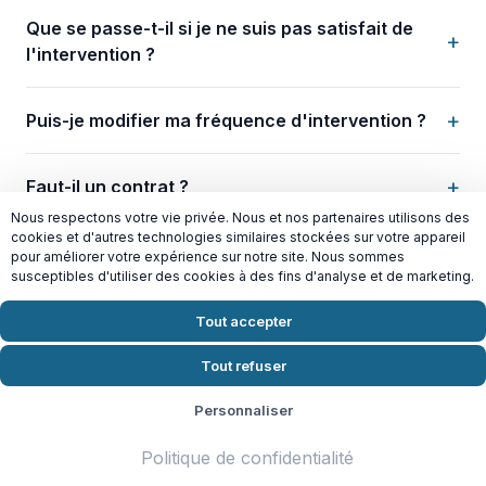
Que se passe-t-il si je ne suis pas satisfait de
+
l'intervention ?
+
Puis-je modifier ma fréquence d'intervention ?
+
Faut-il un contrat ?
Nous respectons votre vie privée. Nous et nos partenaires utilisons des
cookies et d'autres technologies similaires stockées sur votre appareil
Quand puis-je commencer une prestation de
pour améliorer votre expérience sur notre site. Nous sommes
+
ménage à Rosny-sous-Bois ?
susceptibles d'utiliser des cookies à des fins d'analyse et de marketing.
Tout accepter
Tout refuser
Demander votre devis gratuit
Personnaliser
Politique de confidentialité
Prêt à reprendre du temps pour vous ? Contactez