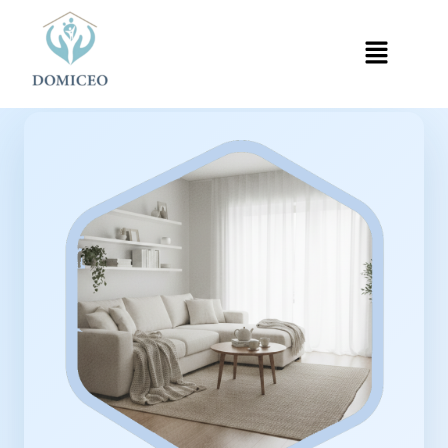
Panneau de gestion des cookies
Accueil
Ménage à Domicile
Ménage à Rosny-sous-Bois
›
›