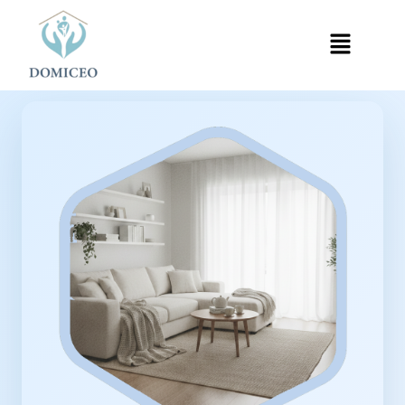
Panneau de gestion des cookies
Accueil
Ménage à Domicile
Ménage à Pontoise
›
›