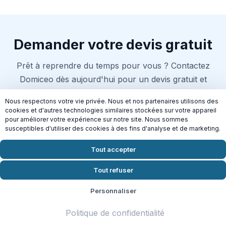
Demander votre devis gratuit
Prêt à reprendre du temps pour vous ? Contactez
Domiceo dès aujourd'hui pour un devis gratuit et
sans engagement à Pontoise.
Nous respectons votre vie privée. Nous et nos partenaires utilisons des
cookies et d'autres technologies similaires stockées sur votre appareil
pour améliorer votre expérience sur notre site. Nous sommes
Demander mon devis en 2 min
susceptibles d'utiliser des cookies à des fins d'analyse et de marketing.
Crédit d'impôt 50% | Disponible
Mercredi
Tout accepter
Tout refuser
Personnaliser
Connectez-vous aussi à nos
autres services
Politique de confidentialité