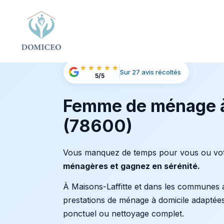
Panneau de gestion des cookies
Accueil
Ménage à Domicile
Ménage à Maisons-
›
›
★★★★★
Sur 27 avis récoltés
5/5
Femme de ménage à
(78600)
Vous manquez de temps pour vous ou vot
ménagères et gagnez en sérénité.
À Maisons-Laffitte et dans les communes
prestations de ménage à domicile adaptées
ponctuel ou nettoyage complet.