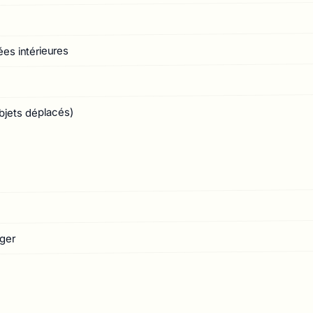
ées intérieures
bjets déplacés)
ger