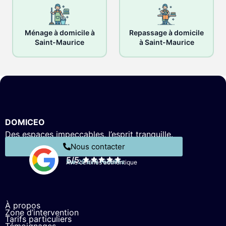
Ménage à domicile à
Repassage à domicile
Saint-Maurice
à Saint-Maurice
DOMICEO
Des espaces impeccables, l’esprit tranquille.
Nous contacter
5/5
Sur 26 avis récoltés
Avis certifiés authentique
À propos
Zone d’intervention
Tarifs particuliers
Témoignages