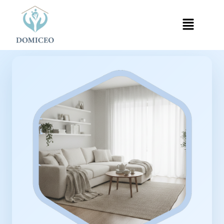
Panneau de gestion des cookies
Accueil
Ménage à Domicile
Ménage à Grigny
›
›