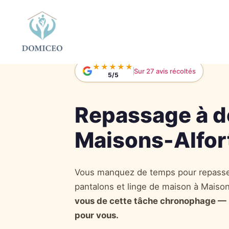
Panneau de gestion des cookies
Accueil
›
Repassage à domicile
›
Repassage à M
★★★★★
Sur 27 avis récoltés
5/5
Repassage à d
Maisons-Alfor
Vous manquez de temps pour repasse
pantalons et linge de maison à Maiso
vous de cette tâche chronophage —
pour vous.