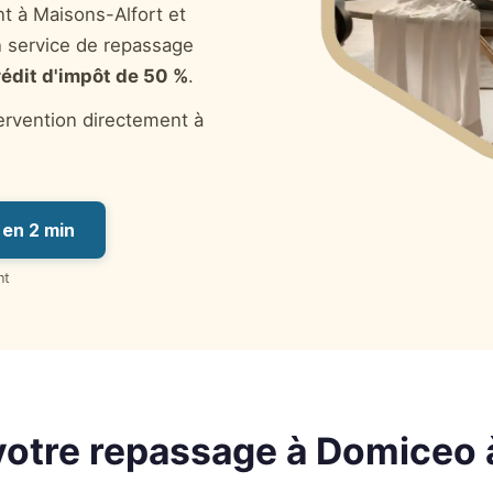
nt à Maisons-Alfort et
 service de repassage
rédit d'impôt de 50 %
.
tervention directement à
en 2 min
nt
votre repassage à Domiceo 