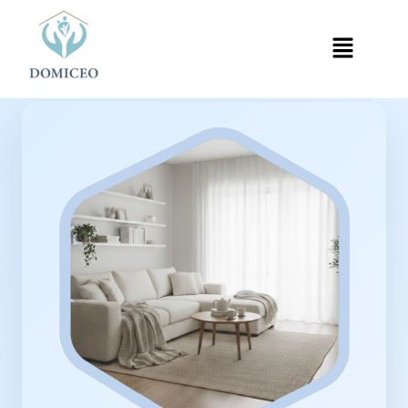
Panneau de gestion des cookies
Accueil
Ménage à Domicile
Ménage à Maisons-Alfort
›
›