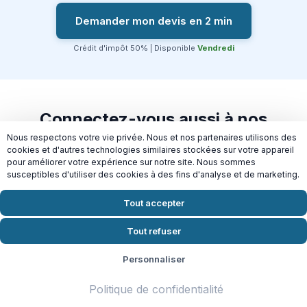
Demander mon devis en 2 min
Crédit d'impôt 50% | Disponible
Vendredi
Connectez-vous aussi à nos
autres services
Nous respectons votre vie privée. Nous et nos partenaires utilisons des
cookies et d'autres technologies similaires stockées sur votre appareil
pour améliorer votre expérience sur notre site. Nous sommes
susceptibles d'utiliser des cookies à des fins d'analyse et de marketing.
Tout accepter
Tout refuser
Repassage à
Nettoyage de fin de
domicile à Maisons-
chantier à Maisons-
Alfort
Alfort
Personnaliser
Politique de confidentialité