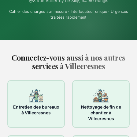
8 Rue Vuillefroy de Silly, 94150 Rungis
Cahier des charges sur mesure · Interlocuteur unique · Urgences
traitées rapidement
Connectez-vous aussi à nos autres
services à Villecresnes
Entretien des bureaux
Nettoyage de fin de
à Villecresnes
chantier à
Villecresnes