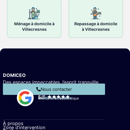
Ménage à domicile à
Repassage à domicile
Villecresnes
à Villecresnes
DOMICEO
Des espaces impeccables, l’esprit tranquille.
Nous contacter
5/5
Sur 26 avis récoltés
Avis certifiés authentique
À propos
Zone d’intervention