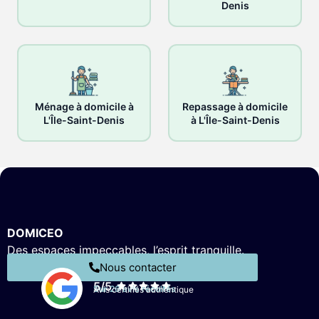
Denis
Ménage à domicile à
Repassage à domicile
L'Île-Saint-Denis
à L'Île-Saint-Denis
DOMICEO
Des espaces impeccables, l’esprit tranquille.
Nous contacter
5/5
Sur 26 avis récoltés
Avis certifiés authentique