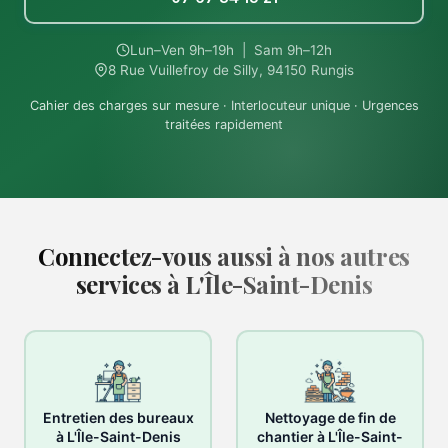
Lun–Ven 9h–19h | Sam 9h–12h
8 Rue Vuillefroy de Silly, 94150 Rungis
Cahier des charges sur mesure · Interlocuteur unique · Urgences
traitées rapidement
Connectez-vous aussi à nos autres
services à L'Île-Saint-Denis
Entretien des bureaux
Nettoyage de fin de
à L'Île-Saint-Denis
chantier à L'Île-Saint-