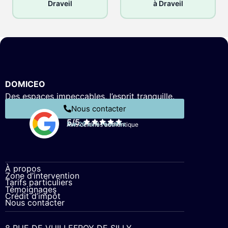
Draveil
à Draveil
DOMICEO
Des espaces impeccables, l’esprit tranquille.
Nous contacter
5/5
Sur 26 avis récoltés
Avis certifiés authentique
À propos
Zone d’intervention
Tarifs particuliers
Témoignages
Crédit d’impôt
Nous contacter
8 RUE DE VUILLEFROY DE SILLY