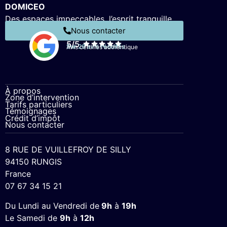
DOMICEO
Des espaces impeccables, l’esprit tranquille.
Nous contacter
5/5
Sur 26 avis récoltés
Avis certifiés authentique
À propos
Zone d’intervention
Tarifs particuliers
Témoignages
Crédit d’impôt
Nous contacter
8 RUE DE VUILLEFROY DE SILLY
94150 RUNGIS
France
07 67 34 15 21
Du Lundi au Vendredi de
9h
à
19h
Le Samedi de
9h
à
12h