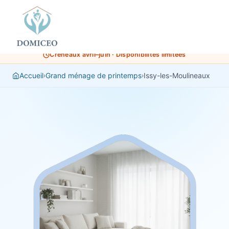
Panneau de gestion des cookies
Créneaux avril–juin · Disponibilités limitées
Accueil
Grand ménage de printemps
Issy-les-Moulineaux
›
›