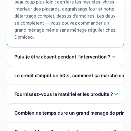
beaucoup plus loin : derrière les meubles, vitres,
intérieur des placards, dégraissage four et hotte,
détartrage complet, dessus d'armoires. Les deux
se complètent — vous pouvez commander un
grand ménage même sans ménage régulier chez
Domiceo.
Puis-je être absent pendant l'intervention ?
Oui, c'est même notre fonctionnement le plus
Le crédit d'impôt de 50%, comment ça marche conc
courant. Vous nous confiez un jeu de clés (ou
une boîte à clés sécurisée), et nous intervenons
Avec l'avance immédiate, vous payez uniquement
en votre absence. Vos clés sont anonymisées,
Fournissez-vous le matériel et les produits ?
le montant net. Exemple : pour un forfait à 210€
confiées à l'intervenante de la journée
TTC, vous ne payez que 105€. Les 105€ restants
uniquement, jamais conservées après la mission.
Oui, entièrement. Aspirateur professionnel,
sont versés directement à Domiceo par l'Urssaf.
Votre intérieur est impeccable au retour.
Combien de temps dure un grand ménage de printe
serpillières, microfibres dédiées par zone,
Vous n'avancez rien et vous n'avez aucune
produits dégraissants, anticalcaire et
démarche à faire. Sans condition de revenus,
Studio/T2 (20–45 m²) : demi-journée avec 1
désinfectants. Nous pouvons utiliser vos
dans la limite de 12 000€ par an.