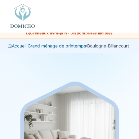
Panneau de gestion des cookies
Créneaux avril–juin · Disponibilités limitées
Accueil
Grand ménage de printemps
Boulogne-Billancourt
›
›