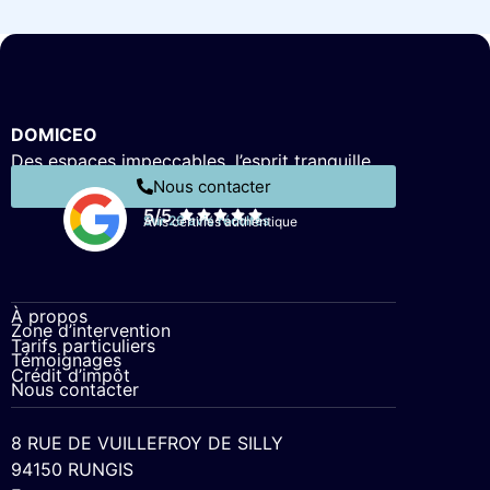
DOMICEO
Des espaces impeccables, l’esprit tranquille.
Nous contacter
5/5
Sur 26 avis récoltés
Avis certifiés authentique
À propos
Zone d’intervention
Tarifs particuliers
Témoignages
Crédit d’impôt
Nous contacter
8 RUE DE VUILLEFROY DE SILLY
94150 RUNGIS