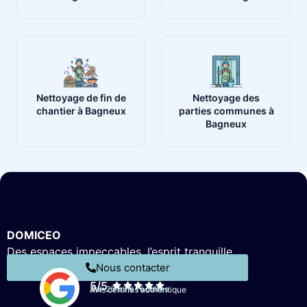
Nettoyage de fin de
Nettoyage des
chantier à Bagneux
parties communes à
Bagneux
DOMICEO
Des espaces impeccables, l’esprit tranquille.
Nous contacter
5/5
Sur 26 avis récoltés
Avis certifiés authentique