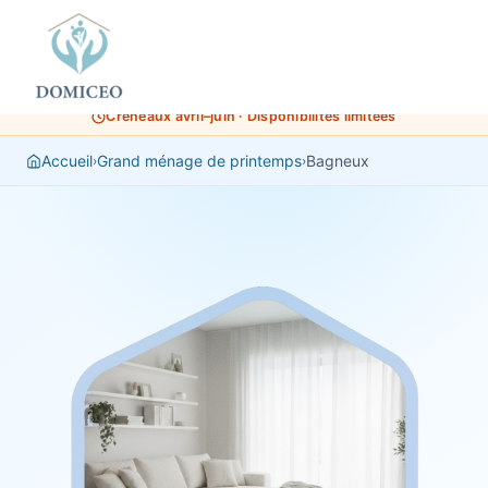
Panneau de gestion des cookies
Créneaux avril–juin · Disponibilités limitées
Accueil
Grand ménage de printemps
Bagneux
›
›