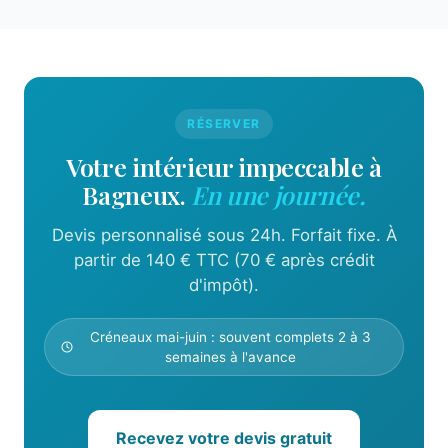
vous souhaitez un samedi, réservez encore plus
d'O'Mathurins (livrées depuis 2022) génèrent
tôt.
une demande importante de grand ménage de
printemps, notamment de la part de primo-
accédants et de locataires qui emménagent. Nos
équipes y interviennent régulièrement en
RÉSERVER
formule journée complète avec protocole vapeur,
Votre intérieur impeccable à
dans des appartements de 3 à 4 pièces. L'accès
Bagneux.
En une journée.
est facile, le stationnement aisé dans
l'écoquartier — aucun surcoût de déplacement.
Devis personnalisé sous 24h. Forfait fixe. À
partir de 140 € TTC (70 € après crédit
d'impôt).
Créneaux mai-juin : souvent complets 2 à 3
semaines à l'avance
Recevez votre devis gratuit