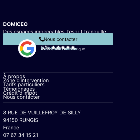
DOMICEO
Des espaces impeccables, l’esprit tranquille.
Nous contacter
5/5
Sur 26 avis récoltés
Avis certifiés authentique
À propos
Zone d’intervention
Tarifs particuliers
Témoignages
Crédit d’impôt
Nous contacter
8 RUE DE VUILLEFROY DE SILLY
94150 RUNGIS
France
07 67 34 15 21