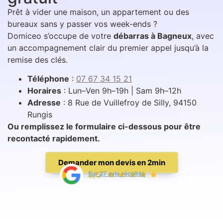
Prêt à vider une maison, un appartement ou des
bureaux sans y passer vos week-ends ?
Domiceo s’occupe de votre
débarras à Bagneux
, avec
un accompagnement clair du premier appel jusqu’à la
remise des clés.
Téléphone
:
07 67 34 15 21
Horaires
: Lun–Ven 9h–19h | Sam 9h–12h
Adresse
: 8 Rue de Vuillefroy de Silly, 94150
Rungis
Ou remplissez le formulaire ci-dessous pour être
recontacté rapidement.
Demander mon devis en 2min
5/5
Sur 27 avis récoltés