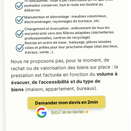
Tri fonctionnel : mise à part éventuelle de ce que vous
souhaitez conserver, tout le reste est destiné au
débarras.
Manutention et démontage : meubles volumineux,
électroménager, rayonnages de bureaux, etc.
Chargement et évacuation : enlèvement de tous les
encombrants vers des filières adaptées (déchetteries
professionnelles, centres de recyclage).
Remise en ordre de base : balayage, pièces laissées
vides et prêtes pour leur prochaine étape (état des lieux,
travaux, vente…).
Nous ne proposons pas, pour le moment, de
rachat ou de valorisation des biens sur place : la
volume à
prestation est facturée en fonction du
évacuer, de l’accessibilité et du type de
(maison, appartement, bureaux).
biens
Demander mon devis en 2min
Sur 27 avis récoltés
5/5