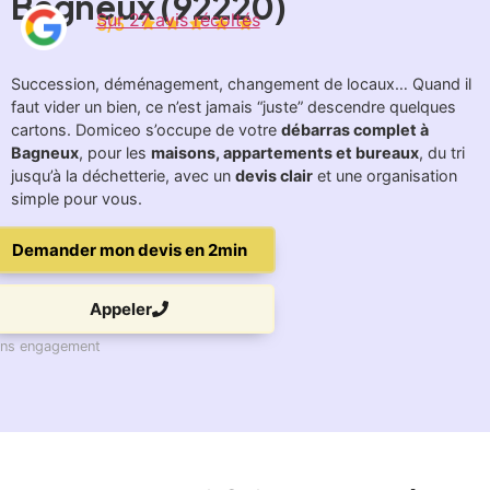
Bagneux (92220)
Sur 27 avis récoltés
5/5
Succession, déménagement, changement de locaux… Quand il
faut vider un bien, ce n’est jamais “juste” descendre quelques
cartons. Domiceo s’occupe de votre
débarras complet à
Bagneux
, pour les
maisons, appartements et bureaux
, du tri
jusqu’à la déchetterie, avec un
devis clair
et une organisation
simple pour vous.
Demander mon devis en 2min
Appeler
ns engagement