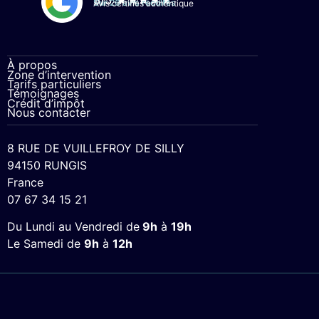
Sur 26 avis récoltés
Avis certifiés authentique
À propos
Zone d’intervention
Tarifs particuliers
Témoignages
Crédit d’impôt
Nous contacter
8 RUE DE VUILLEFROY DE SILLY
94150 RUNGIS
France
07 67 34 15 21
Du Lundi au Vendredi de
9h
à
19h
Le Samedi de
9h
à
12h