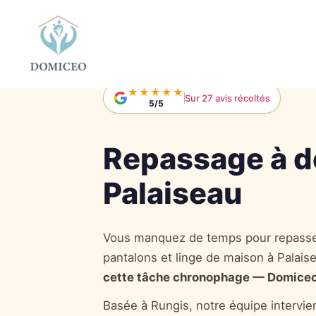
Panneau de gestion des cookies
Accueil
›
Repassage à domicile
›
Repassage à P
★★★★★
Sur 27 avis récoltés
5/5
Repassage à d
Palaiseau
Vous manquez de temps pour repasse
pantalons et linge de maison à Palais
cette tâche chronophage — Domiceo 
Basée à Rungis, notre équipe intervien